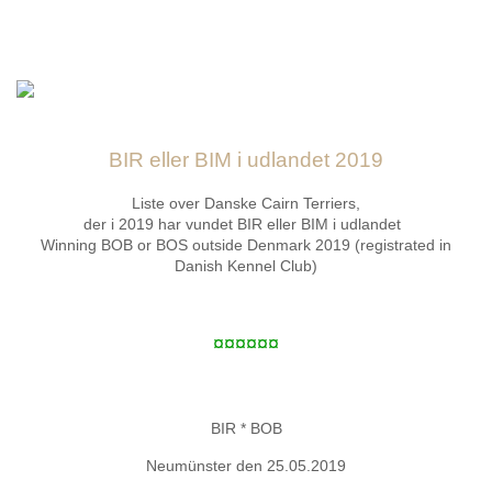
Forsiden
Hjem
Aktiviteter
BIR eller BIM i udlandet 2019
Sundhed
Liste over Danske Cairn Terriers,
der i 2019 har vundet BIR eller BIM i udlandet
Winning BOB or BOS outside Denmark 2019 (registrated in
Udstillinger
Danish Kennel Club)
Årbog
¤¤¤¤¤¤
Årsafslutninger
BIR * BOB
Cairngruppen
Neumünster den 25.05.2019