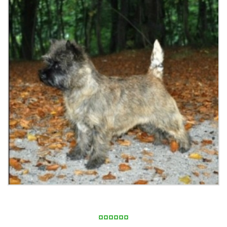
¤¤¤¤¤¤