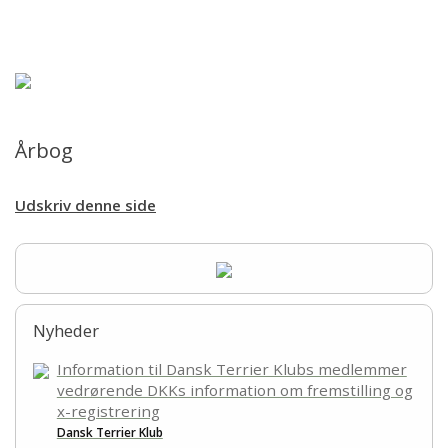
Forsiden
Hjem
Aktiviteter
Årbog
Sundhed
Udskriv denne side
Udstillinger
Årbog
Nyheder
Årsafslutninger
Information til Dansk Terrier Klubs medlemmer
vedrørende DKKs information om fremstilling og
Cairngruppen
x-registrering
Dansk Terrier Klub