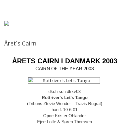
Forsiden
Hjem
Aktiviteter
Året´s Cairn
Sundhed
ÅRETS CAIRN I DANMARK 2003
Udstillinger
CAIRN OF THE YEAR 2003
Årbog
dkch sch dkkv03
Årsafslutninger
Rottriver's Let's Tango
(Tribuns Ztevie Wonder – Travis Rugrat)
han f. 10-6-01
Cairngruppen
Opdr: Krister Ohlander
Ejer: Lotte & Søren Thomsen