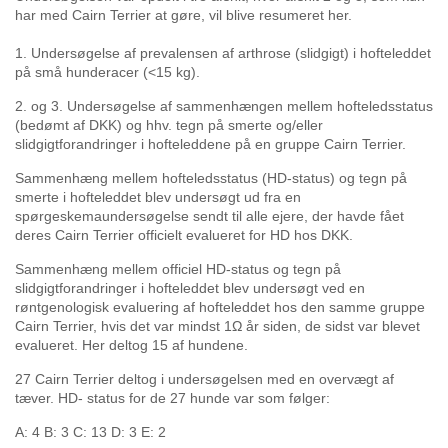
Links
har med Cairn Terrier at gøre, vil blive resumeret her.
Kontakt
1. Undersøgelse af prevalensen af arthrose (slidgigt) i hofteleddet
på små hunderacer (<15 kg).
2. og 3. Undersøgelse af sammenhængen mellem hofteledsstatus
(bedømt af DKK) og hhv. tegn på smerte og/eller
slidgigtforandringer i hofteleddene på en gruppe Cairn Terrier.
Sammenhæng mellem hofteledsstatus (HD-status) og tegn på
smerte i hofteleddet blev undersøgt ud fra en
spørgeskemaundersøgelse sendt til alle ejere, der havde fået
deres Cairn Terrier officielt evalueret for HD hos DKK.
Sammenhæng mellem officiel HD-status og tegn på
slidgigtforandringer i hofteleddet blev undersøgt ved en
røntgenologisk evaluering af hofteleddet hos den samme gruppe
Cairn Terrier, hvis det var mindst 1Ω år siden, de sidst var blevet
evalueret. Her deltog 15 af hundene.
27 Cairn Terrier deltog i undersøgelsen med en overvægt af
tæver. HD- status for de 27 hunde var som følger:
A: 4 B: 3 C: 13 D: 3 E: 2