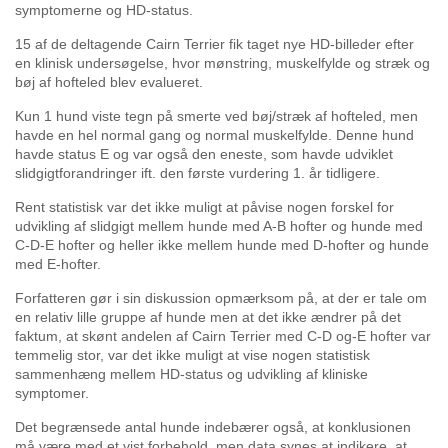
symptomerne og HD-status.
15 af de deltagende Cairn Terrier fik taget nye HD-billeder efter
en klinisk undersøgelse, hvor mønstring, muskelfylde og stræk og
bøj af hofteled blev evalueret.
Kun 1 hund viste tegn på smerte ved bøj/stræk af hofteled, men
havde en hel normal gang og normal muskelfylde. Denne hund
havde status E og var også den eneste, som havde udviklet
slidgigtforandringer ift. den første vurdering 1. år tidligere.
Rent statistisk var det ikke muligt at påvise nogen forskel for
udvikling af slidgigt mellem hunde med A-B hofter og hunde med
C-D-E hofter og heller ikke mellem hunde med D-hofter og hunde
med E-hofter.
Forfatteren gør i sin diskussion opmærksom på, at der er tale om
en relativ lille gruppe af hunde men at det ikke ændrer på det
faktum, at skønt andelen af Cairn Terrier med C-D og-E hofter var
temmelig stor, var det ikke muligt at vise nogen statistisk
sammenhæng mellem HD-status og udvikling af kliniske
symptomer.
Det begrænsede antal hunde indebærer også, at konklusionen
må være med et vist forbehold, men data synes at indikere, at