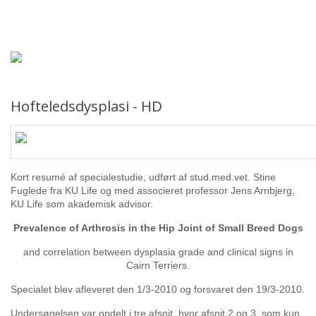
Forsiden
Hjem
Aktiviteter
Hofteledsdysplasi - HD
Sundhed
Udstillinger
Kort resumé af specialestudie, udført af stud.med.vet. Stine
Fuglede fra KU Life og med associeret professor Jens Arnbjerg,
Årbog
KU Life som akademisk advisor.
Prevalence of Arthrosis in the Hip Joint of Small Breed Dogs
Årsafslutninger
and correlation between dysplasia grade and clinical signs in
Cairn Terriers.
Cairngruppen
Specialet blev afleveret den 1/3-2010 og forsvaret den 19/3-2010.
Undersøgelsen var opdelt i tre afsnit, hvor afsnit 2 og 3, som kun