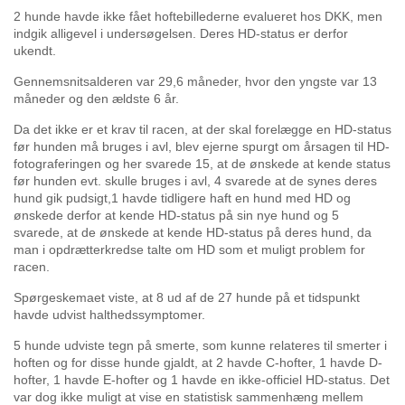
2 hunde havde ikke fået hoftebillederne evalueret hos DKK, men
indgik alligevel i undersøgelsen. Deres HD-status er derfor
ukendt.
Gennemsnitsalderen var 29,6 måneder, hvor den yngste var 13
måneder og den ældste 6 år.
Da det ikke er et krav til racen, at der skal forelægge en HD-status
før hunden må bruges i avl, blev ejerne spurgt om årsagen til HD-
fotograferingen og her svarede 15, at de ønskede at kende status
før hunden evt. skulle bruges i avl, 4 svarede at de synes deres
hund gik pudsigt,1 havde tidligere haft en hund med HD og
ønskede derfor at kende HD-status på sin nye hund og 5
svarede, at de ønskede at kende HD-status på deres hund, da
man i opdrætterkredse talte om HD som et muligt problem for
racen.
Spørgeskemaet viste, at 8 ud af de 27 hunde på et tidspunkt
havde udvist halthedssymptomer.
5 hunde udviste tegn på smerte, som kunne relateres til smerter i
hoften og for disse hunde gjaldt, at 2 havde C-hofter, 1 havde D-
hofter, 1 havde E-hofter og 1 havde en ikke-officiel HD-status. Det
var dog ikke muligt at vise en statistisk sammenhæng mellem