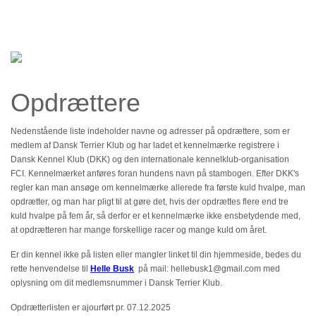
Forsiden
Hjem
Aktiviteter
Opdrættere
Sundhed
Nedenstående liste indeholder navne og adresser på opdrættere, som er
medlem af Dansk Terrier Klub og har ladet et kennelmærke registrere i
Udstillinger
Dansk Kennel Klub (DKK) og den internationale kennelklub-organisation
FCI. Kennelmærket anføres foran hundens navn på stambogen. Efter DKK's
regler kan man ansøge om kennelmærke allerede fra første kuld hvalpe, man
Årbog
opdrætter, og man har pligt til at gøre det, hvis der opdrættes flere end tre
kuld hvalpe på fem år, så derfor er et kennelmærke ikke ensbetydende med,
at opdrætteren har mange forskellige racer og mange kuld om året.
Årsafslutninger
Er din kennel ikke på listen eller mangler linket til din hjemmeside, bedes du
rette henvendelse til
Helle Busk
på mail: hellebusk1@gmail.com med
Cairngruppen
oplysning om dit medlemsnummer i Dansk Terrier Klub.
Opdrætterlisten er ajourført pr. 07.12.2025