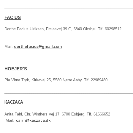
_____________________________________________________________
FACIUS
Dorthe Facius Ulriksen, Frejasvej 39 G, 6840 Oksbøl. Tlf. 60298512
dorthefacius@gmail.com
Mail:
_____________________________________________________________
HOEJER'S
Pia Vitna Tryk, Kirkevej 25, 5580 Nørre Aaby. Tlf. 22989480
_____________________________________________________________
KACZACA
Anita Fahl, Chr. Winthers Vej 17, 6700 Esbjerg. Tlf. 61666652
cairn@kaczaca.dk
Mail:
_____________________________________________________________