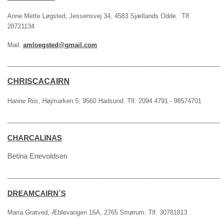
Anne Mette Løgsted, Jessensvej 34, 4583 Sjællands Odde. Tlf.
28721134
Mail:
amloegsted@gmail.com
_____________________________________________________________
CHRISCACAIRN
Hanne Riis, Højmarken 5, 9560 Hadsund. Tlf. 2094 4791 - 98574701
_____________________________________________________________
CHARCALINAS
Betina Enevoldsen
_____________________________________________________________
DREAMCAIRN´S
Maria Gratved, Æblevangen 16A, 2765 Smørum. Tlf. 30781813