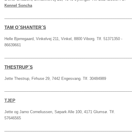
Kennel Soncha
_____________________________________________________________
TAM O´SHANTER´S
Helle Bjerregaard, Vinkelvej 211, Vinkel, 8800 Viborg. Tlf. 51371350 -
86639661
_____________________________________________________________
THESTRUP´S
Jette Thestrup, Firhuse 29, 7442 Engesvang. Tlf. 30484989
_____________________________________________________________
TJEP
Jette og Jarno Corneliussen, Søpark Alle 100, 4171 Glumsø. Tlf.
57646565
_____________________________________________________________