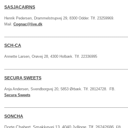
SASJACAIRNS
Henrik Pedersen, Drammelstrupvej 29, 8300 Odder. Tlf. 23259969.
Mail.
Cognac@live.dk
_____________________________________________________________
SCH-CA
Annette Larsen, Orøvej 28, 4300 Holbæk. Tlf. 22336995
_____________________________________________________________
SECURA SWEETS
Anja Andersen, Svendborgvej 20, 5853 Ørbæk. Tlf. 28124728. FB.
Secura Sweets
____________
_________________________________________________
SONCHA
Dorte Chabert, Smakkevej 13, 4040 Jyllinge. Tlf. 26242686.
FB.