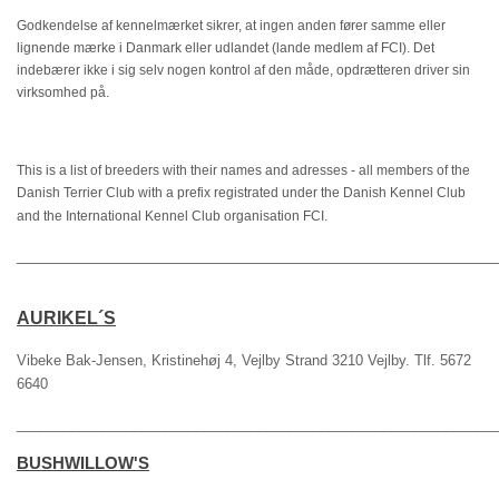
Links
Godkendelse af kennelmærket sikrer, at ingen anden fører samme eller
lignende mærke i Danmark eller udlandet (lande medlem af FCI). Det
Kontakt
indebærer ikke i sig selv nogen kontrol af den måde, opdrætteren driver sin
virksomhed på.
This is a list of breeders with their names and adresses - all members of the
Danish Terrier Club with a prefix registrated under the Danish Kennel Club
and the International Kennel Club organisation FCI.
______________________________________________________
AURIKEL´S
Vibeke Bak-Jensen, Kristinehøj 4, Vejlby Strand 3210 Vejlby. Tlf. 5672
6640
_____________________________________________________________
BUSHWILLOW'S