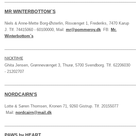
_____________________________________________________________
MR WINTERBOTTOM´S
Niels & Anne-Mette Borg-Østerlin, Risvænget 1, Frederiks, 7470 Karup
J. Tlf. 74415060 - 60100000, Mail:
mr@pommeroy.dk
FB:
Mr.
Winterbottom´s
_____________________________________________________________
NICKTIME
Ghita Jensen, Grønnevænget 3, Thurø, 5700 Svendborg. Tlf. 62206030
- 21202707
_____________________________________________________________
NORDCAIRN'S
Lotte & Søren Thomsen, Kronen 71, 9260 Gistrup. Tlf. 20155077
Mail:
nordcairn@mail.dk
_____________________________________________________________
PAWS by HEART