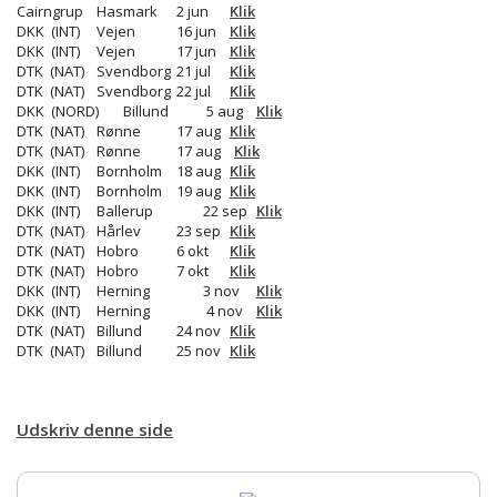
Links
Cairngrup
Hasmark
2 jun
Klik
DKK (INT)
Vejen
16 jun
Klik
DKK (INT)
Vejen
17 jun
Klik
Kontakt
DTK (NAT)
Svendborg
21 jul
Klik
DTK (NAT)
Svendborg
22 jul
Klik
DKK (NORD)
Billund
5 aug
Klik
DTK (NAT)
Rønne
17 aug
Klik
DTK (NAT)
Rønne
17 aug
Klik
DKK (INT)
Bornholm
18 aug
Klik
DKK (INT)
Bornholm
19 aug
Klik
DKK (INT)
Ballerup
22 sep
Klik
DTK (NAT)
Hårlev
23 sep
Klik
DTK (NAT)
Hobro
6 okt
Klik
DTK (NAT)
Hobro
7 okt
Klik
DKK (INT)
Herning
3 nov
Klik
DKK (INT)
Herning
4 nov
Klik
DTK (NAT)
Billund
24 nov
Klik
DTK (NAT)
Billund
25 nov
Klik
Udskriv denne side