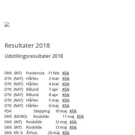
Forsiden
Hjem
Aktiviteter
Resultater 2018
Sundhed
Udstillingsresultater 2018
Udstillinger
DKK (INT)
Fredericia
11 feb
klik
DTK (NAT)
Hårlev
3 mar
Klik
DTK (NAT)
Hårlev
4 mar
Klik
Årbog
DTK (NAT)
Billund
7 apr
Klik
DTK (NAT)
Billund
8 apr
Klik
DTK (NAT)
Hårlev
5 maj
Klik
Årsafslutninger
DTK (NAT)
Hårlev
6 maj
Klik
FDA
Stepping
10 maj
Klik
DKK (NORD)
Roskilde
11 maj
Klik
Cairngruppen
DKK (INT)
Roskilde
12 maj
Klik
DKK (INT)
Roskilde
13 maj
Klik
DKK KR. 6
Århus
26 maj
Klik