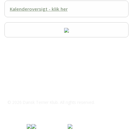
Kalenderoversigt - klik her
© 2026 Dansk Terrier Klub. All rights reserved.
Specialklub under
Fordi jeg elsker