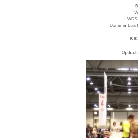
B
W
WDS 
Dommer Luis M
KI
Opdrætte