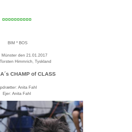
¤¤¤¤¤¤¤¤¤¤
BIM * BOS
e Münster den 21.01.2017
orsten Himmrich, Tyskland
A´s CHAMP of CLASS
pdrætter: Anita Fahl
Ejer: Anita Fahl