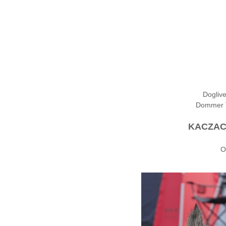
Dogliv
Dommer T
KACZAC
O