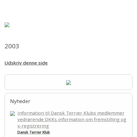
Forsiden
Hjem
Aktiviteter
2003
Sundhed
Udskriv denne side
Udstillinger
Årbog
Nyheder
Årsafslutninger
Information til Dansk Terrier Klubs medlemmer
vedrørende DKKs information om fremstilling og
Cairngruppen
x-registrering
Dansk Terrier Klub