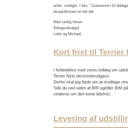
200
Ræv
anfør venligst f.eks. ”1xannonce+10 årbøger”
ekspeditionen en hel del.
200
Ræv
Med venlig hilsen
200
Suk
Årbogsudvalget
Lotte og Michael
200
Ster
200
Tan
Kort frist til Terrier
200
Uøn
199
Vag
I forbindelse med vores indlæg om udstillin
Terrier Nyts decemberudgave.
Øje
Derfor skal jeg bede om at modtage vin
Står du ved siden af BIR og/eller BIM på 
Øre
vinderne om den korte tidsfrist.
Levering af udstilli