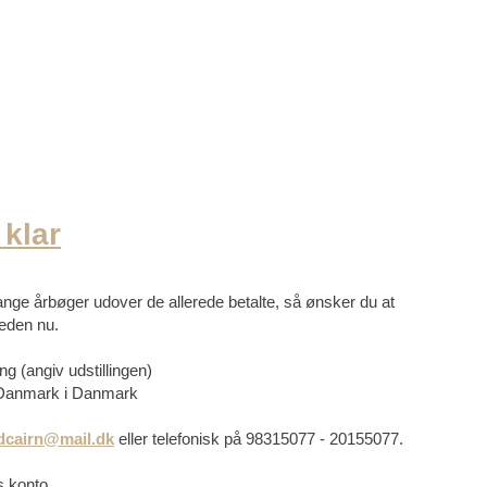
 klar
mange årbøger udover de allerede betalte, så ønsker du at
heden nu.
ng (angiv udstillingen)
stDanmark i Danmark
dcairn@mail.dk
eller telefonisk på 98315077 - 20155077.
s konto,