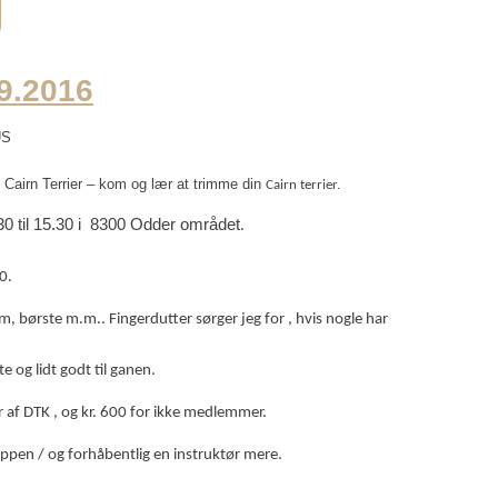
9.2016
US
 Cairn Terrier – kom og lær at trimme din
Cairn terrier.
30 til 15.30 i 8300 Odder området
.
0.
, børste m.m.. Fingerdutter sørger jeg for , hvis nogle har
e og lidt godt til ganen.
af DTK , og kr. 600 for ikke medlemmer.
oppen / og forhåbentlig en instruktør mere.