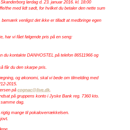
l Skanderborg
lørdag d. 23. januar 2016. kl. 18:00
e/the med lidt sødt, for hvilket du betaler den nette sum
, bemærk venligst det ikke er tilladt at medbringe egen
, har vi fået følgende pris på en seng:
kan du kontakte DANHOSTEL på telefon
86511966
og
så får du den skarpe pris.
lægning, og økonomi, skal vi bede om tilmelding med
4/12-2015.
dersen på
cognac@live.dk
.
 indsat på gruppens konto i
Jyske Bank reg. 7360 kto.
t samme dag.
se rigtig mange til pokaloverrækkelsen.
jovt.
ndene