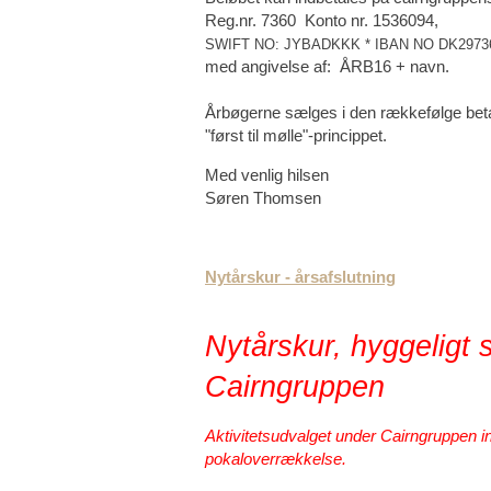
Reg.nr. 7360 Konto nr. 1536094,
SWIFT NO: JYBADKKK * IBAN NO DK2973
med angivelse af:
ÅRB16 + navn.
Årbøgerne sælges i den rækkefølge betal
"først til mølle"-princippet.
Med venlig hilsen
Søren Thomsen
Nytårskur - årsafslutning
Nytårskur, hyggeligt 
Cairngruppen
Aktivitetsudvalget under Cairngruppen inv
pokaloverrækkelse.