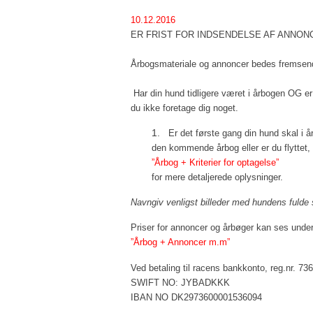
201
Referat fra akt
Hof
10.12.2016
ER FRIST FOR INDSENDELSE AF ANNON
201
Referat fra akt
Hud
201
Referat fra rac
Hyp
Årbogsmateriale og annoncer bedes fremsen
201
Møde i cairngru
Ken
Har din hund tidligere været i årbogen OG er d
du ikke foretage dig noget.
201
Racemøde 25/1
Kor
1.
Er det første gang din hund skal i år
201
Referat fra rac
Kry
den kommende årbog eller er du flyttet,
”Årbog + Kriterier for optagelse”
201
Dagsorden og re
Mav
for mere detaljerede oplysninger.
Navngiv venligst billeder med hundens fuld
200
Referat fra rac
Med
Priser for annoncer og årbøger kan ses unde
200
Racemøde 22/7
Par
”Årbog + Annoncer m.m”
200
Pate
Ved betaling til racens bankkonto, reg.nr. 73
SWIFT NO: JYBADKKK
200
PKD
IBAN NO DK2973600001536094