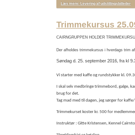
Læs mere: Levering af udstillingsbilleder
Trimmekursus 25.0
CAIRNGRUPPEN HOLDER TRIMMEKURS
Der afholdes trimmekursus i hverdags trim af
Søndag d. 25. september 2016, fra kl 9.
Vi starter med kaffe og rundstykker kl. 09.3
I skal selv medbringe trimmebord, galge, kam
brug for det.
Tag mad med til dagen, jeg sørger for kaffe/t
Trimmekurset koster kr. 500 for medlemmer 
Instruktør : Gitte Kristensen, Kennel Cairnt
Tilmeldingsfrist og betaling: