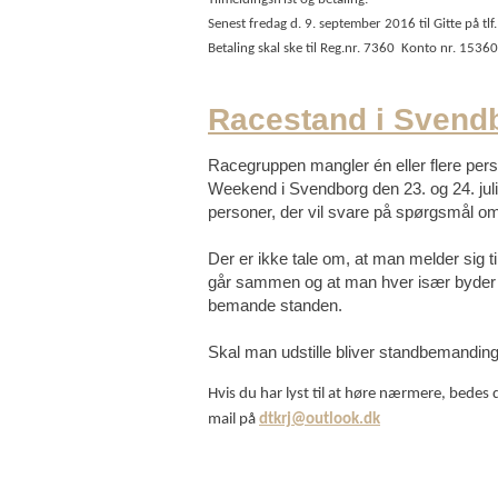
Senest fredag d. 9. september 2016 til Gitte på tlf
Betaling skal ske til Reg.nr. 7360 Konto nr. 1536
Racestand i Svend
Racegruppen mangler én eller flere perso
Weekend i Svendborg den 23. og 24. juli
personer, der vil svare på spørgsmål o
Der er ikke tale om, at man melder sig ti
går sammen og at man hver især byder i
bemande standen.
Skal man udstille bliver standbemandingen
Hvis du har lyst til at høre nærmere, bedes
mail på
dtkrj@outlook.dk