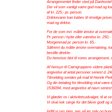
Arrangementet finder sted på Danhoste
Der vil som vanligt være god mad og kaff
af
kr. 225,-
pr. person.
Drikkevarer kan købes til rimelige priser
mad og drikke.
For de som evt. måtte ønske at overnatte
Pr. person i hytte eller værelse kr. 250,-
Morgenmad pr. person kr. 65,-
Såfremt du måtte ønske overnatning, 
bestille direkte.
Du henviser blot til vores arrangement, 
Af hensyn til Cairngruppens videre plan
angivelse af antal personer senest d. 2
Tilmelding sendes på mail til Henrik Pe
Og din betaling for tilmelding skal være
1536094
, med angivelse af navn senes
Vi glæder os i aktivitetsudvalget, til at 
Vi skal nok sørge for det bliver godt og s
Indtil vi ses igen, pas på jer selv og hu