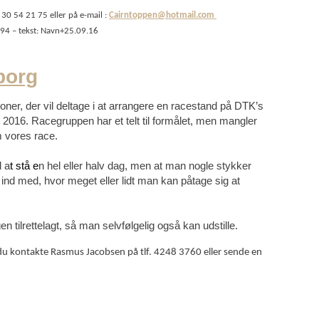
. 30 54 21 75 eller på e-mail :
Cairntoppen@hotmail.com
094 – tekst: Navn+25.09.16
borg
ner, der vil deltage i at arrangere en racestand på DTK’s
 2016. Racegruppen har et telt til formålet, men mangler
m vores race.
l a
t stå e
n hel eller halv dag, men at man nogle stykker
nd med, hvor meget eller lidt man kan påtage sig at
 tilrettelagt, så man selvfølgelig også kan udstille.
 du kontakte Rasmus Jacobsen på tlf. 4248 3760 eller sende en