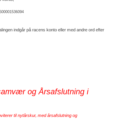
600001536094
ingen indgår på racens konto eller med andre ord efter
samvær og Årsafslutning i
iterer til nytårskur, med årsafslutning og