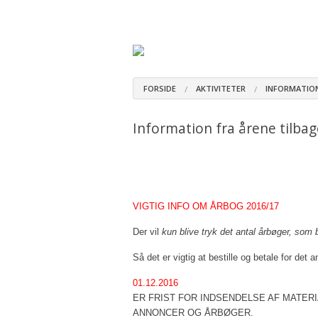
Hjem
Aktiviteter
Sundhed
Udst
Årsafslutning invitation 2025
DKK´s etiske ret
202
Handlerkurser med Maria Grat
Retningslinjer
202
FORSIDE
AKTIVITETER
INFORMATION
Handlerkurser med Maria Gratve
RAS
202
Information fra årene tilbag
Jubilæumsudstilling 100 år i 2
Sygdomme
202
Add
Jubilæumsudstilling 2024 invit
Årsrapporter
202
Blæ
Referater fra racemøder
Statistik
202
Referat fra race
Cus
VIGTIG INFO OM ÅRBOG 2016/17
Dagsorden til racemøde d. 6.a
Information in E
202
Referater fra r
Flåt
Der vil
kun blive tryk det antal årbøger
,
som b
Information fra årene tilbage
201
Referat fra Ra
Grø
Så det er vigtig at bestille og betale for det
Skue / Familiedag Hasmark C
201
Racemøde Tomm
Her
01.12.2016
201
Racemøde Tomm
Hje
ER FRIST FOR INDSENDELSE AF MATE
ANNONCER OG ÅRBØGER
.