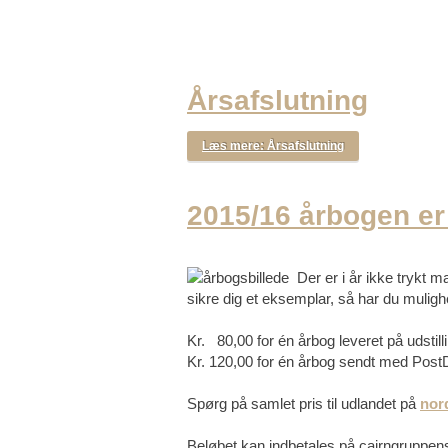
Årsafslutning
Læs mere: Årsafslutning
2015/16 årbogen er
Der er i år ikke trykt 
sikre dig et eksemplar, så har du mulig
Kr. 80,00 for én årbog leveret på udstilli
Kr. 120,00 for én årbog sendt med Po
Spørg på samlet pris til udlandet på
nor
Beløbet kan indbetales på cairngruppen