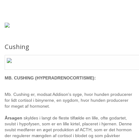
Forsiden
Hjem
Aktiviteter
Cushing
Sundhed
Udstillinger
MB. CUSHING (HYPERADRENOCORTISME):
Årbog
Mb. Cushing er, modsat Addison's syge, hvor hunden producerer
for lidt cortisol i binyrerne, en sygdom, hvor hunden producerer
Årsafslutninger
for meget af hormonet.
Årsagen
skyldes i langt de fleste tilfælde en lille, ofte godartet,
Cairngruppen
svulst i hypofysen, som er en lille kirtel, placeret i hjernen. Denne
svulst medfører en øget produktion af ACTH, som er det hormon
der regulerer mængden af cortisol i blodet og som påvirker