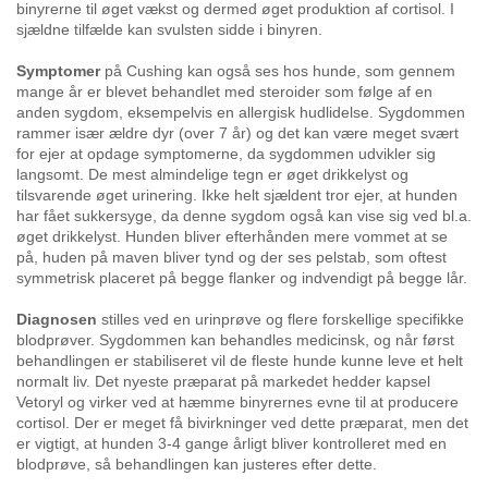
Links
binyrerne til øget vækst og dermed øget produktion af cortisol. I
sjældne tilfælde kan svulsten sidde i binyren.
Kontakt
Symptomer
på Cushing kan også ses hos hunde, som gennem
mange år er blevet behandlet med steroider som følge af en
anden sygdom, eksempelvis en allergisk hudlidelse. Sygdommen
rammer især ældre dyr (over 7 år) og det kan være meget svært
for ejer at opdage symptomerne, da sygdommen udvikler sig
langsomt. De mest almindelige tegn er øget drikkelyst og
tilsvarende øget urinering. Ikke helt sjældent tror ejer, at hunden
har fået sukkersyge, da denne sygdom også kan vise sig ved bl.a.
øget drikkelyst. Hunden bliver efterhånden mere vommet at se
på, huden på maven bliver tynd og der ses pelstab, som oftest
symmetrisk placeret på begge flanker og indvendigt på begge lår.
Diagnosen
stilles ved en urinprøve og flere forskellige specifikke
blodprøver. Sygdommen kan behandles medicinsk, og når først
behandlingen er stabiliseret vil de fleste hunde kunne leve et helt
normalt liv. Det nyeste præparat på markedet hedder kapsel
Vetoryl og virker ved at hæmme binyrernes evne til at producere
cortisol. Der er meget få bivirkninger ved dette præparat, men det
er vigtigt, at hunden 3-4 gange årligt bliver kontrolleret med en
blodprøve, så behandlingen kan justeres efter dette.